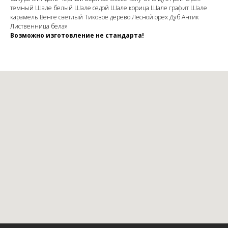
темный Шале белый Шале седой Шале корица Шале графит Шале
карамель Венге светлый Тиковое дерево Лесной орех Дуб Антик
Лиственница белая
Возможно изготовление не стандарта!