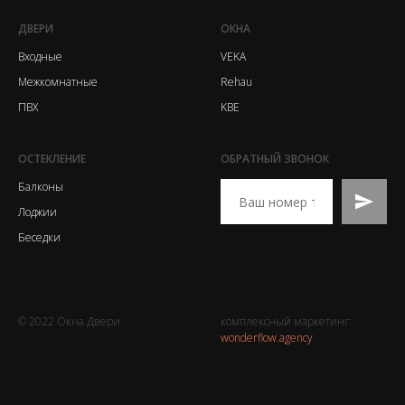
ДВЕРИ
ОКНА
Входные
VEKA
Межкомнатные
Rehau
ПВХ
KBE
ОСТЕКЛЕНИЕ
ОБРАТНЫЙ ЗВОНОК
Балконы
Лоджии
Беседки
© 2022 Окна Двери
комплексный маркетинг:
wonderflow.agency