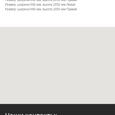
Размер: ширина 960 мм, высота 2050 мм Левая
Размер: ширина 960 мм, высота 2050 мм Правая