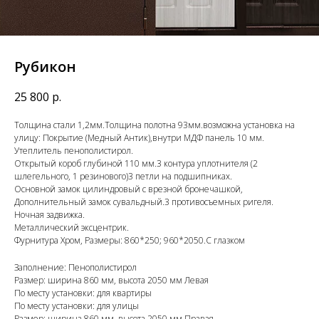
Рубикон
25 800
р.
Толщина стали 1,2мм.Толщина полотна 93мм.возможна установка на
улицу: Покрытие (Медный Антик),внутри МДФ панель 10 мм.
Утеплитель пенополистирол.
Открытый короб глубиной 110 мм.3 контура уплотнителя (2
шлегельного, 1 резинового)3 петли на подшипниках.
Основной замок цилиндровый с врезной бронечашкой,
Дополнительный замок сувальдный.3 противосъемных ригеля.
Ночная задвижка.
Металлический эксцентрик.
Фурнитура Хром, Размеры: 860*250; 960*2050.С глазком
Заполнение: Пенополистирол
Размер: ширина 860 мм, высота 2050 мм Левая
По месту установки: для квартиры
По месту установки: для улицы
Размер: ширина 860 мм, высота 2050 мм Правая