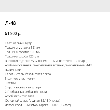
Л-48
61 800
р.
Цвет: чёрный муар
Толщина металла 1,8 мм
Толщина полотна 100 мм
Толщина короба 120 мм
Внешняя отделка: МДФ панель 10 мм, цвет чёрный кварц
комбинированная+декоративная вставка+декоративные МДФ
наличники
Наполнитель: базальтовая плита
3 контура уплотнения
3 петли
2 противосъёмных штыря
2 П-образных ребра жёсткости
короб закрытого типа
Основной замок Гардиан 32.11 (4 класс)
Дополнительный замок Гардиан 30.01 (3 класс)