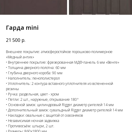
Гарда mini
21 500
р.
Внешнее покрытие: атмосферостойкое порошково-полимерное
«Медный антик»
• Внутреннее покрытие: фрезерованная МДФ-панель 6 мм «Венге»
• Толщина дверного полотна: 60 мм
• Глубина дверного короба: 90 мм
• Наполнитель: пенополистерол
• Уплотнитель: 2 контура вставного уплотнителя из вспененной
резины
• Ручка: раздельная, цвет - хром
• Петли: 2 шт., наружные, открывание 180°
• Основной замок: цилиндровый Rigger диаметр ригелей 14 мм
• Дополнительный замок: сувальдный Rigger диаметр ригелей 14 мм
• Накладки: овальные с защитой от сквозняков
• Независимая ночная задвижка
• Противосъём: штыри, 2 шт.
• Размеры: 860х1800 мм