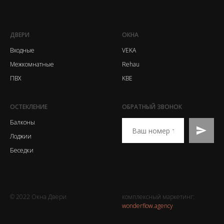
ДВЕРИ
ОКНА
Входные
VEKA
Межкомнатные
Rehau
ПВХ
KBE
ОСТЕКЛЕНИЕ
ОБРАТНЫЙ ЗВОНОК
Балконы
Лоджии
Беседки
© 2022 Окна Двери
комплексный маркетинг:
wonderflow.agency