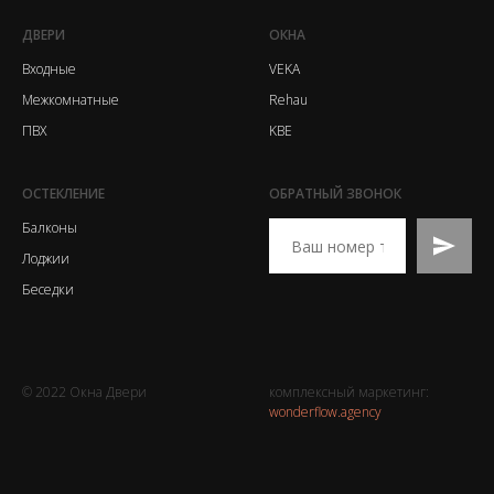
ДВЕРИ
ОКНА
Входные
VEKA
Межкомнатные
Rehau
ПВХ
KBE
ОСТЕКЛЕНИЕ
ОБРАТНЫЙ ЗВОНОК
Балконы
Лоджии
Беседки
© 2022 Окна Двери
комплексный маркетинг:
wonderflow.agency