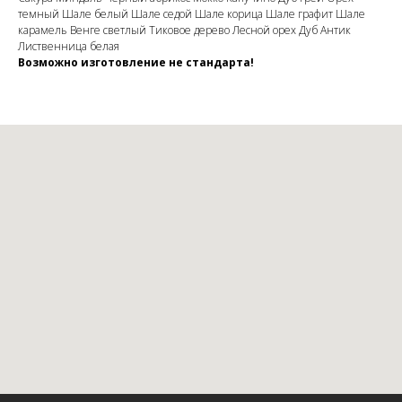
темный Шале белый Шале седой Шале корица Шале графит Шале
карамель Венге светлый Тиковое дерево Лесной орех Дуб Антик
Лиственница белая
Возможно изготовление не стандарта!