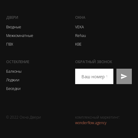
ДВЕРИ
ОКНА
Входные
VEKA
Межкомнатные
Rehau
ПВХ
KBE
ОСТЕКЛЕНИЕ
ОБРАТНЫЙ ЗВОНОК
Балконы
Лоджии
Беседки
© 2022 Окна Двери
комплексный маркетинг:
wonderflow.agency