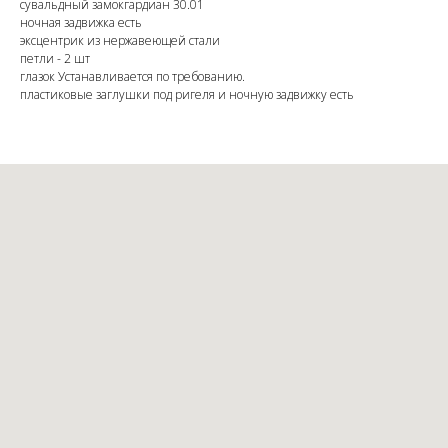
сувальдный замокгардиан 30.01
ночная задвижка есть
эксцентрик из нержавеющей стали
петли - 2 шт
глазок Устанавливается по требованию.
пластиковые заглушки под ригеля и ночную задвижку есть