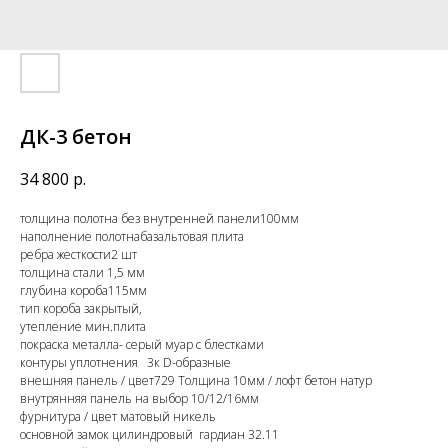
ДК-3 бетон
34 800
р.
толщина полотна без внутренней панели100мм
наполнение полотнабазальтовая плита
ребра жесткости2 шт
толщина стали 1,5 мм
глубина короба115мм
тип короба закрытый,
утепление мин.плита
покраска металла- серый муар с блестками
контуры уплотнения 3к D-образные
внешняя панель / цвет729 Толщина 10мм / лофт бетон натур
внутрянняя панель на выбор 10/12/16мм
фурнитура / цвет матовый никель
основной замок цилиндровый гардиан 32.11